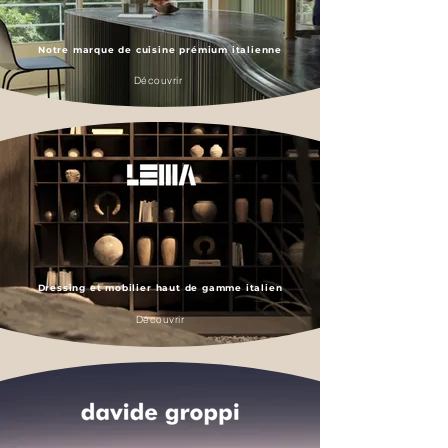
Notre marque
de cuisine
prémium
italienne
Découvrir
Dressing et mobilier
haut de gamme italien
Découvrir